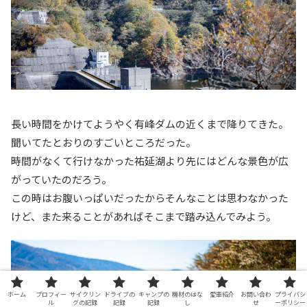
長い時間をかけてようやく有峰ダムの近くまで降りてきた。
聞いてたとおりのすごいところだった。
時間がなくて行けなかった祐延湖より先にはどんな景色が広
がっていたのだろう。
この時はお腹いっぱいだったからそんなことは思わなかった
けど、また来ることがあればそこまで踏み込んでみよう。
ホーム
プロフィー
サイクリン
ドライブの
キャンプの
機材のはな
愛車紹介
お問い合わ
プライバシ
ル
グの記録
記録
記録
し
せ
ーポリシー