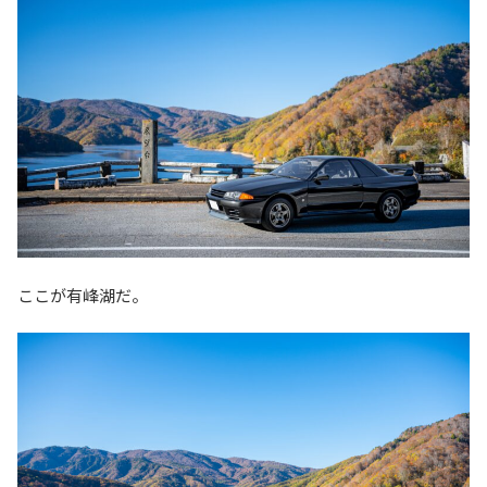
ここが有峰湖だ。