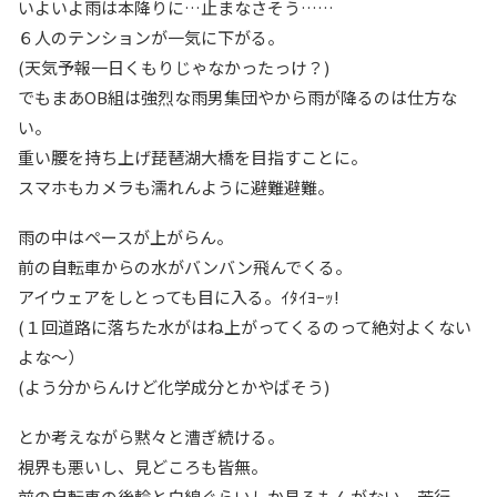
いよいよ雨は本降りに…止まなさそう……
６人のテンションが一気に下がる。
(天気予報一日くもりじゃなかったっけ？)
でもまあOB組は強烈な雨男集団やから雨が降るのは仕方な
い。
重い腰を持ち上げ琵琶湖大橋を目指すことに。
スマホもカメラも濡れんように避難避難。
雨の中はペースが上がらん。
前の自転車からの水がバンバン飛んでくる。
アイウェアをしとっても目に入る。ｲﾀｲﾖｰｯ!
(１回道路に落ちた水がはね上がってくるのって絶対よくない
よな～）
(よう分からんけど化学成分とかやばそう)
とか考えながら黙々と漕ぎ続ける。
視界も悪いし、見どころも皆無。
前の自転車の後輪と白線ぐらいしか見るもんがない。苦行