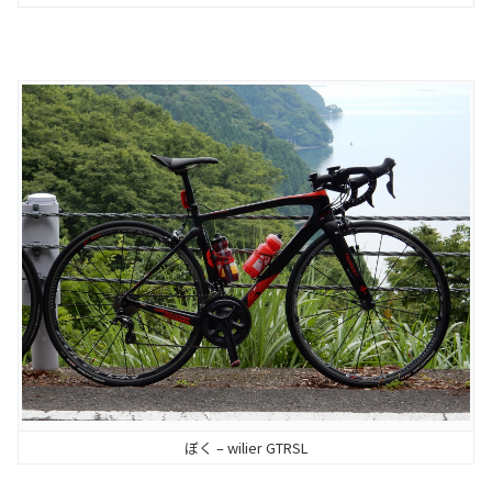
ぼく – wilier GTRSL