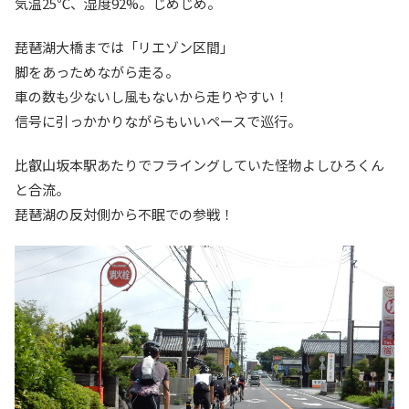
気温25℃、湿度92%。じめじめ。
琵琶湖大橋までは「リエゾン区間」
脚をあっためながら走る。
車の数も少ないし風もないから走りやすい！
信号に引っかかりながらもいいペースで巡行。
比叡山坂本駅あたりでフライングしていた怪物よしひろくん
と合流。
琵琶湖の反対側から不眠での参戦！