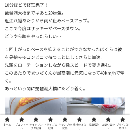
10分ほどで修理完了！
琵琶湖大橋まではあと20㎞強。
近江八幡あたりから雨が止みペースアップ。
ここで今度はザッキーがペースダウン。
どうやら膝をやったらしい…
１回上がったペースを抑えることができなかったぼくらは彼
を
見捨てて
コンビニで待つことにしてさらに加速。
先頭をローテーションしながら猛スピードで突き進む。
このあたりでまつだくんが最高潮に元気になって40km/hで牽
く。
あっという間に琵琶湖大橋にたどり着く。
ホーム
プロフィー
サイクリン
ドライブの
キャンプの
機材のはな
愛車紹介
お問い合わ
プライバシ
ル
グの記録
記録
記録
し
せ
ーポリシー