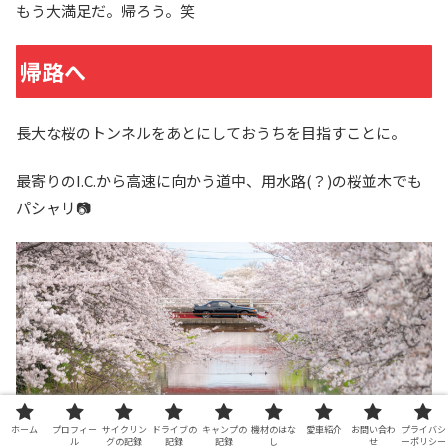
もう大満足だ。帰ろう。笑
帰路へ
長大な桜のトンネルをあとにしておうちを目指すことに。
最寄りのI.C.から高速に向かう道中、用水路(？)の桜並木でも
パシャリ📷
ホーム
プロフィー
サイクリン
ドライブの
キャンプの
機材のはな
愛車紹介
お問い合わ
プライバシ
ル
グの記録
記録
記録
し
せ
ーポリシー