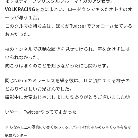
まずはディープクリスタルブルーマイカの
アクセラ
。
VOLK RACING
を身にまとい、ローダウンでキメたオトナのオ
ーラが漂う１台。
このクルマの持ち主は、ぼくがTwitterでフォローさせている
お方だった。
桜のトンネルで妖艶な輝きを見せつけられ、声をかけずには
いられなかった。
向こうはぼくのことを知らなかったにも関わらず。
同じNikonのミラーレスを繰る彼は、TLに流れてくる様子の
とおりやさしいお兄さんでした。
撮影中に大変おじゃましました💦ありがとうございました◎
いやー、Twitterやっててよかった！
※
ちなみに上の写真に小さく映ってるアバルトはたぶんめちゃくちゃ有名な
絶景ハンター