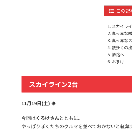
この記
スカイライ
真っ赤な
真っ赤な
数多くの
帰路へ
おまけ
スカイライン2台
11月19日(土) ☀
今回は
くろけさん
とともに。
やっぱりぼくたちのクルマを並べておかないと紅葉