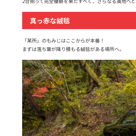
2台揃って完全優勝を果たすべく、さらなる奥地へ
真っ赤な絨毯
「某所」のもみじはここからが本番！
まずは落ち葉が降り積もる絨毯がある場所へ。