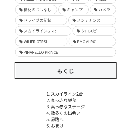
機材のおはなし
キャンプ
カメラ
ドライブの記録
メンテナンス
スカイラインGT-R
クロスビー
WILIER GTRSL
BMC ALR01
PINARELLO PRINCE
もくじ
スカイライン2台
真っ赤な絨毯
真っ赤なステージ
数多くの出会い
帰路へ
おまけ